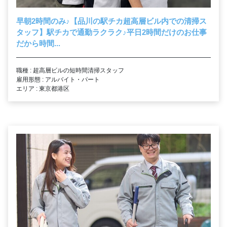
早朝2時間のみ
♪
【品川の駅チカ超高層ビル内での清掃ス
タッフ】駅チカで通勤ラクラク
♪
平日2時間だけのお仕事
だから時間...
職種 : 超高層ビルの短時間清掃スタッフ
雇用形態 : アルバイト・パート
エリア : 東京都港区