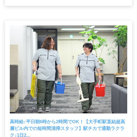
高時給
♪
平日朝6時から2時間でOK！【大手町駅直結超高
層ビル内での短時間清掃スタッフ】駅チカで通勤ラクラ
ク
♪
1日2...