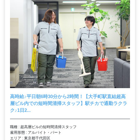
高時給
♪
平日朝6時30分から2時間！【大手町駅直結超高
層ビル内での短時間清掃スタッフ】駅チカで通勤ラクラ
ク
♪
1日2...
職種 : 超高層ビルの短時間清掃スタッフ
雇用形態 : アルバイト・パート
エリア : 東京都千代田区