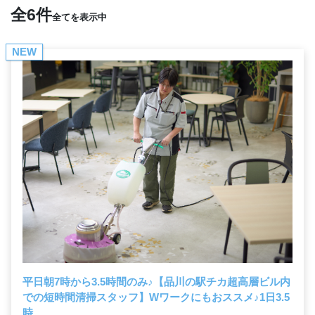
全6件
全てを表示中
NEW
平日朝7時から3.5時間のみ
♪
【品川の駅チカ超高層ビル内
での短時間清掃スタッフ】Wワークにもおススメ
♪
1日3.5
時...